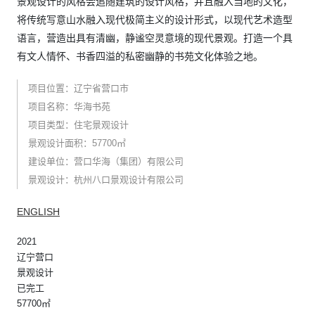
景观设计的风格会追随建筑的设计风格，并且融入当地的文化，
将传统写意山水融入现代极简主义的设计形式，以现代艺术造型
语言，营造出具有清幽，静谧空灵意境的现代景观。打造一个具
有文人情怀、书香四溢的私密幽静的书苑文化体验之地。
项目位置：辽宁省营口市
项目名称：华海书苑
项目类型：住宅景观设计
景观设计面积：57700㎡
建设单位：营口华海（集团）有限公司
景观设计：杭州八口景观设计有限公司
ENGLISH
2021
辽宁营口
景观设计
已完工
57700㎡