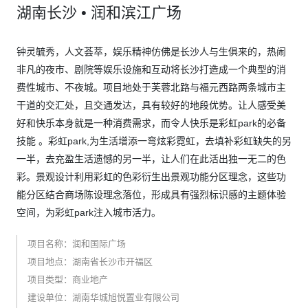
湖南长沙 • 润和滨江广场
钟灵毓秀，人文荟萃，娱乐精神仿佛是长沙人与生俱来的，热闹
非凡的夜市、剧院等娱乐设施和互动将长沙打造成一个典型的消
费性城市、不夜城。项目地处于芙蓉北路与福元西路两条城市主
干道的交汇处，且交通发达，具有较好的地段优势。让人感受美
好和快乐本身就是一种消费需求，而令人快乐是彩虹park的必备
技能 。彩虹park,为生活增添一弯炫彩霓虹，去填补彩虹缺失的另
一半，去充盈生活遗憾的另一半，让人们在此活出独一无二的色
彩。景观设计利用彩虹的色彩衍生出景观功能分区理念，这些功
能分区结合商场陈设理念落位，形成具有强烈标识感的主题体验
空间，为彩虹park注入城市活力。
项目名称：润和国际广场
项目地点：湖南省长沙市开福区
项目类型：商业地产
建设单位：湖南华城旭悦置业有限公司