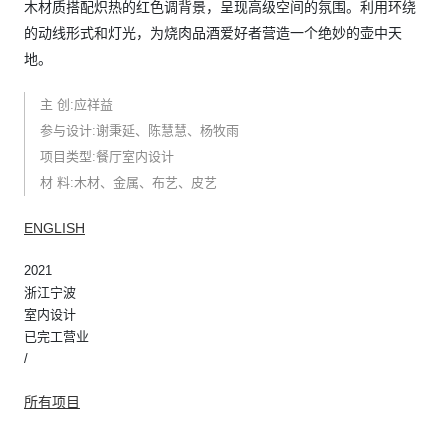
木材质搭配炽热的红色调背景，呈现高级空间的氛围。利用环绕
的动线形式和灯光，为烧肉品酒爱好者营造一个绝妙的壶中天
地。
主 创:应祥益
参与设计:谢秉延、陈慧慧、杨牧雨
项目类型:餐厅室内设计
材 料:木材、金属、布艺、皮艺
ENGLISH
2021
浙江宁波
室内设计
已完工营业
/
所有项目