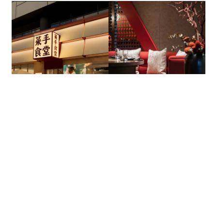
江苏南京
2023
浙江宁波
2021
江苏南京 • 菜手食堂
浙江宁波 • 八赞
八口在全国100 城市落地2000 精品项目:专注于
景观设计
、
文旅规划
、
室内设计
、
建筑设计
等业务领域